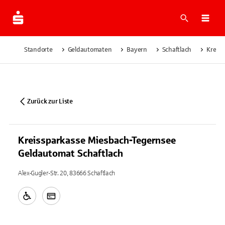
Suche
Navi
Standorte
Geldautomaten
Bayern
Schaftlach
Kreiss
Zurück zur Liste
Kreissparkasse Miesbach-Tegernsee
Geldautomat Schaftlach
Alex-Gugler-Str. 20, 83666 Schaftlach