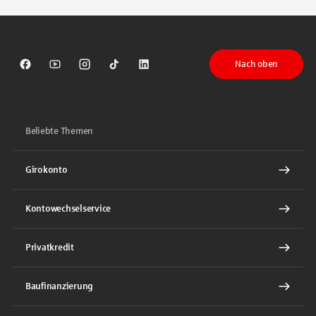
Nach oben
Sparkasse auf Facebook
Sparkasse auf Youtube
Sparkasse auf Instagram
Sparkasse auf TikTok
Sparkasse auf LinkedIn
Beliebte Themen
Girokonto
Kontowechselservice
Privatkredit
Baufinanzierung