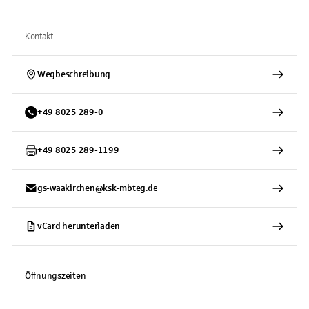
Kontakt
Wegbeschreibung
+
49
8025
289-0
+
49
8025
289-1199
gs-waakirchen@ksk-mbteg.de
vCard herunterladen
Öffnungszeiten