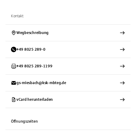
Kontakt
Wegbeschreibung
+
49
8025
289-0
+
49
8025
289-1199
gs-miesbach@ksk-mbteg.de
vCard herunterladen
Öffnungszeiten