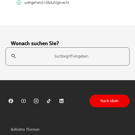
weitgehend rollstuhlgerecht
Wonach suchen Sie?
Suchfeld
Tippen Sie, um nach Themen zu suchen. Verwenden Sie die Pfeil-T
Nach oben
Sparkasse auf Facebook
Sparkasse auf Youtube
Sparkasse auf Instagram
Sparkasse auf TikTok
Sparkasse auf LinkedIn
Beliebte Themen