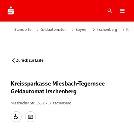
Suche
Navi
Standorte
Geldautomaten
Bayern
Irschenberg
Krei
Zurück zur Liste
Kreissparkasse Miesbach-Tegernsee
Geldautomat Irschenberg
Miesbacher Str. 16, 83737 Irschenberg