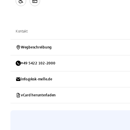
Kontakt
Wegbeschreibung
+
49
5422
102-2000
info@ksk-melle.de
vCard herunterladen