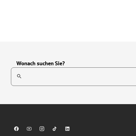
Wonach suchen Sie?
Suchfeld
Tippen Sie, um nach Themen zu suchen. Verwenden Sie die Pfei
Sparkasse auf Facebook
Sparkasse auf Youtube
Sparkasse auf Instagram
Sparkasse auf TikTok
Sparkasse auf LinkedIn