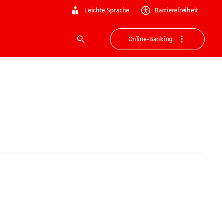
Leichte Sprache
Barrierefreiheit
Online-Banking
Suche