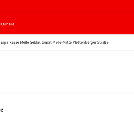
Karriere
issparkasse Melle Geldautomat Melle-Mitte Plettenberger Straße
ße