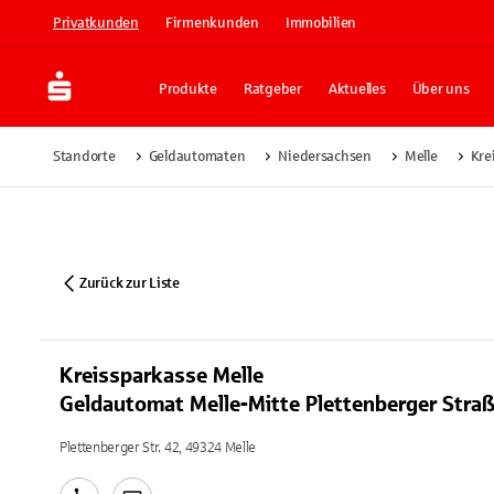
Privatkunden
Firmenkunden
Immobilien
Produkte
Ratgeber
Aktuelles
Über uns
Standorte
Geldautomaten
Niedersachsen
Melle
Kre
Zurück zur Liste
Kreissparkasse Melle
Geldautomat Melle-Mitte Plettenberger Stra
Plettenberger Str. 42, 49324 Melle