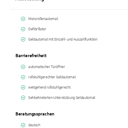
Münzrollenautomat
Defibrillator
Geldautomat mit Einzahl- und Auszahlfunktion
Barrierefreiheit
automatischer Türöffner
rollstuhlgerechter Geldautomat
weitgehend rollstuhlgerecht
Sehbehinderten-Unterstützung Geldautomat
Beratungssprachen
deutsch