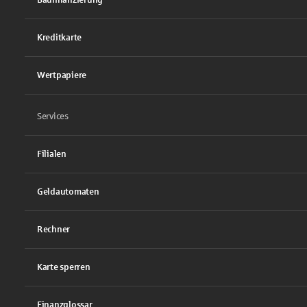
Kreditkarte
Wertpapiere
Services
Filialen
Geldautomaten
Rechner
Karte sperren
Finanzglossar