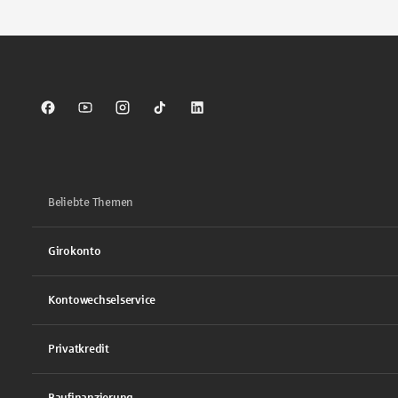
Sparkasse auf Facebook
Sparkasse auf Youtube
Sparkasse auf Instagram
Sparkasse auf TikTok
Sparkasse auf LinkedIn
Beliebte Themen
Girokonto
Kontowechselservice
Privatkredit
Baufinanzierung