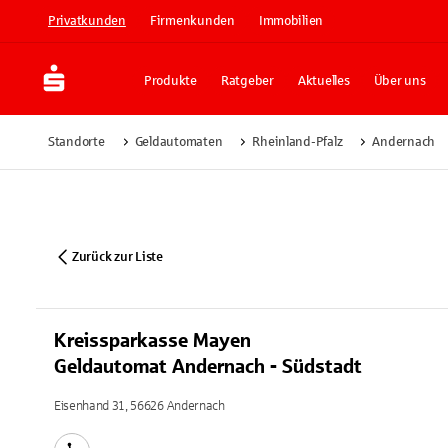
Privatkunden
Firmenkunden
Immobilien
Produkte
Ratgeber
Aktuelles
Über uns
Standorte
Geldautomaten
Rheinland-Pfalz
Andernach
Zurück zur Liste
Kreissparkasse Mayen
Geldautomat Andernach - Südstadt
Eisenhand 31, 56626 Andernach