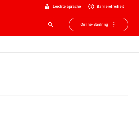
Leichte Sprache
Barrierefreiheit
Online-Banking
Suche