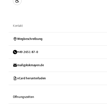
Kontakt
Wegbeschreibung
+
49
2651
87-0
mail@kskmayen.de
vCard herunterladen
Öffnungszeiten