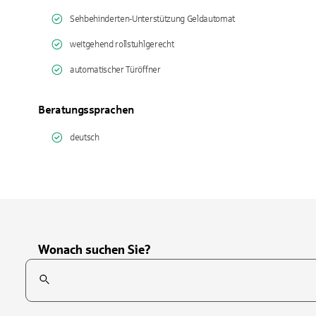
Sehbehinderten-Unterstützung Geldautomat
weitgehend rollstuhlgerecht
automatischer Türöffner
Beratungssprachen
deutsch
Wonach suchen Sie?
Suchfeld
Tippen Sie, um nach Themen zu suchen. Verwenden Sie die Pfei