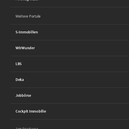
Weitere Portale
S-Immobilien
WirWunder
LBS
Deka
Jobbörse
Cockpit Immobilie
App Sparkasse