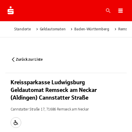
Suche
Navi
Standorte
Geldautomaten
Baden-Württemberg
Remseck
Zurück zur Liste
Kreissparkasse Ludwigsburg
Geldautomat Remseck am Neckar
(Aldingen) Cannstatter Straße
Cannstatter Straße 17, 71686 Remseck am Neckar