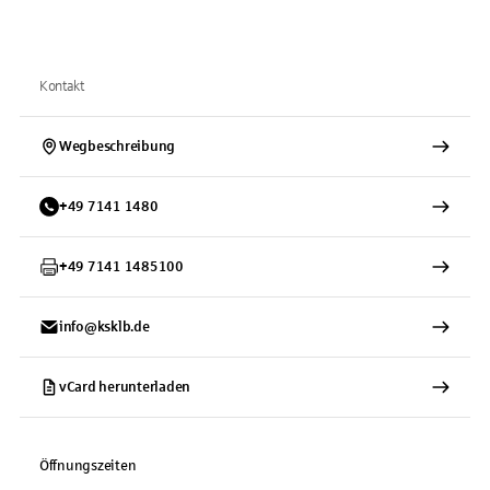
Kontakt
Wegbeschreibung
+
49
7141
1480
+
49
7141
1485100
info@ksklb.de
vCard herunterladen
Öffnungszeiten