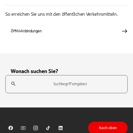
So erreichen Sie uns mit den öffentlichen Verkehrsmitteln.
ÖPNV-Anbindungen
Wonach suchen Sie?
Suchfeld
Tippen Sie, um nach Themen zu suchen. Verwenden Sie die Pfeil-T
Nach oben
Sparkasse auf Facebook
Sparkasse auf Youtube
Sparkasse auf Instagram
Sparkasse auf TikTok
Sparkasse auf LinkedIn