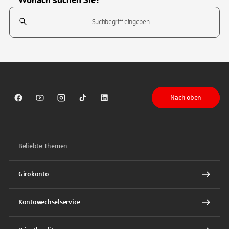
Wonach suchen Sie?
Suchfeld
Tippen Sie, um nach Themen zu suchen. Verwenden Sie die Pfeil-T
Nach oben
Sparkasse auf Facebook
Sparkasse auf Youtube
Sparkasse auf Instagram
Sparkasse auf TikTok
Sparkasse auf LinkedIn
Beliebte Themen
Girokonto
Kontowechselservice