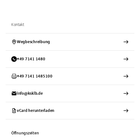
Kontakt
Wegbeschreibung
+
49
7141
1480
+
49
7141
1485100
info@ksklb.de
vCard herunterladen
Öffnungszeiten