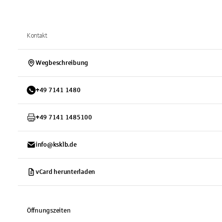
Kontakt
Wegbeschreibung
+
49
7141
1480
+
49
7141
1485100
info@ksklb.de
vCard herunterladen
Öffnungszeiten