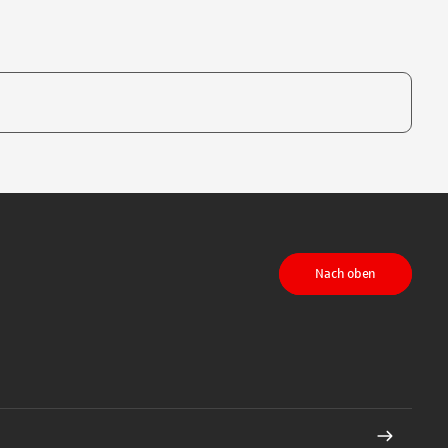
te, um auszuwählen
Nach oben