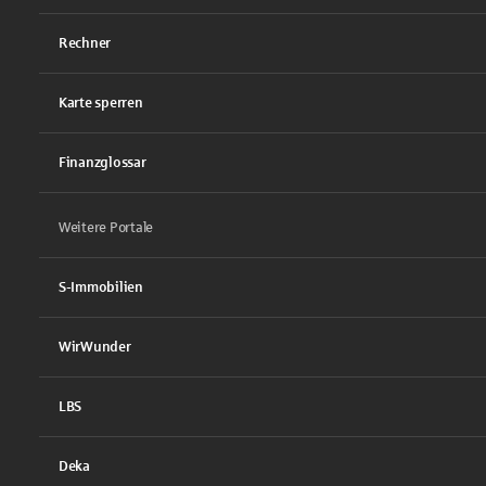
Rechner
Karte sperren
Finanzglossar
Weitere Portale
S-Immobilien
WirWunder
LBS
Deka