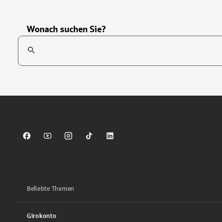
Wonach suchen Sie?
Suchfeld
Tippen Sie, um nach Themen zu suchen. Verwenden Sie die Pfei
Sparkasse auf Facebook
Sparkasse auf Youtube
Sparkasse auf Instagram
Sparkasse auf TikTok
Sparkasse auf LinkedIn
Beliebte Themen
Girokonto