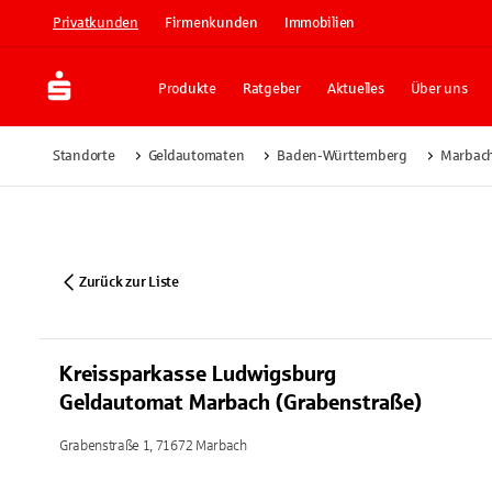
Privatkunden
Firmenkunden
Immobilien
Produkte
Ratgeber
Aktuelles
Über uns
Standorte
Geldautomaten
Baden-Württemberg
Marbac
Zurück zur Liste
Kreissparkasse Ludwigsburg
Geldautomat Marbach (Grabenstraße)
Grabenstraße 1, 71672 Marbach