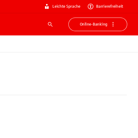
Leichte Sprache
Barrierefreiheit
Online-Banking
Suche