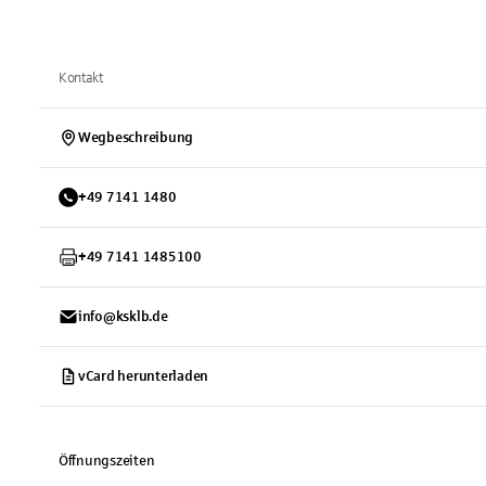
Kontakt
Wegbeschreibung
+
49
7141
1480
+
49
7141
1485100
info@ksklb.de
vCard herunterladen
Öffnungszeiten