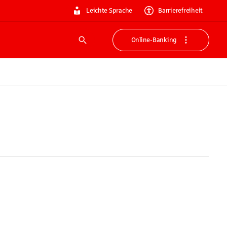
Leichte Sprache
Barrierefreiheit
Online-Banking
Suche