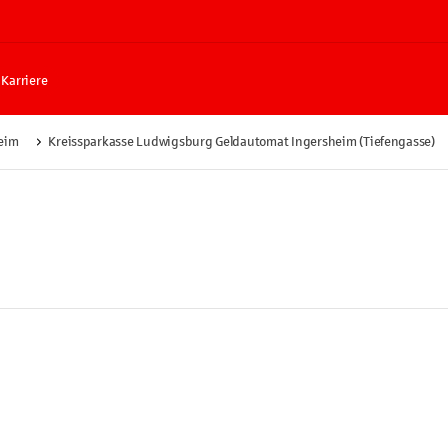
Karriere
eim
Kreissparkasse Ludwigsburg Geldautomat Ingersheim (Tiefengasse)