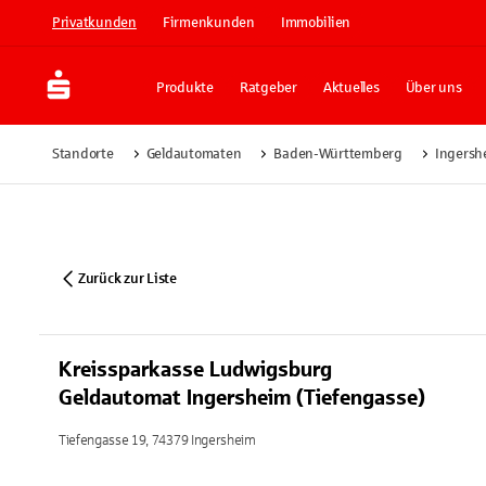
Privatkunden
Firmenkunden
Immobilien
Produkte
Ratgeber
Aktuelles
Über uns
Standorte
Geldautomaten
Baden-Württemberg
Ingersh
Zurück zur Liste
Kreissparkasse Ludwigsburg
Geldautomat Ingersheim (Tiefengasse)
Tiefengasse 19, 74379 Ingersheim