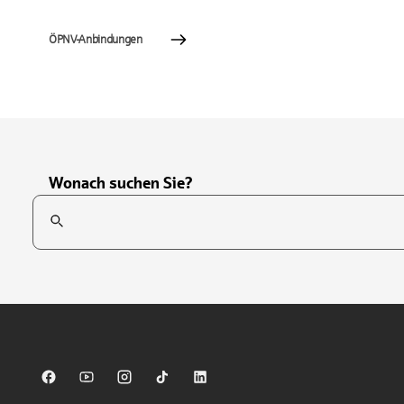
ÖPNV-Anbindungen
Wonach suchen Sie?
Suchfeld
Tippen Sie, um nach Themen zu suchen. Verwenden Sie die Pfei
Sparkasse auf Facebook
Sparkasse auf Youtube
Sparkasse auf Instagram
Sparkasse auf TikTok
Sparkasse auf LinkedIn