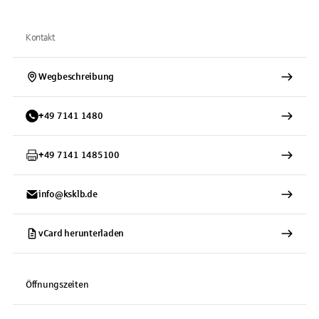
Kontakt
Wegbeschreibung
+
49
7141
1480
+
49
7141
1485100
info@ksklb.de
vCard herunterladen
Öffnungszeiten