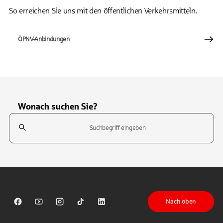
So erreichen Sie uns mit den öffentlichen Verkehrsmitteln.
ÖPNV-Anbindungen
Wonach suchen Sie?
Suchfeld
Tippen Sie, um nach Themen zu suchen. Verwenden Sie die Pfeil-T
Nach oben
Sparkasse auf Facebook
Sparkasse auf Youtube
Sparkasse auf Instagram
Sparkasse auf TikTok
Sparkasse auf LinkedIn