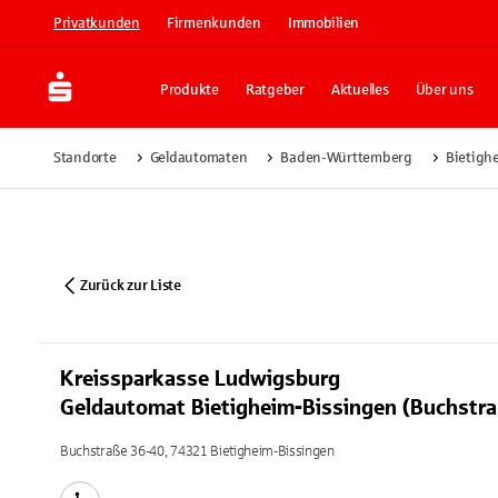
Privatkunden
Firmenkunden
Immobilien
Produkte
Ratgeber
Aktuelles
Über uns
Standorte
Geldautomaten
Baden-Württemberg
Bietigh
Zurück zur Liste
Kreissparkasse Ludwigsburg
Geldautomat Bietigheim-Bissingen (Buchstra
Buchstraße 36-40, 74321 Bietigheim-Bissingen