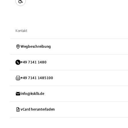
Kontakt
Wegbeschreibung
+
49
7141
1480
+
49
7141
1485100
info@ksklb.de
vCard herunterladen