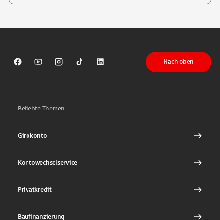
Tippen Sie, um nach Themen zu suchen. Verwenden Sie die Pfeil-T
Nach oben
Sparkasse auf Facebook
Sparkasse auf Youtube
Sparkasse auf Instagram
Sparkasse auf TikTok
Sparkasse auf LinkedIn
Beliebte Themen
Girokonto
Kontowechselservice
Privatkredit
Baufinanzierung