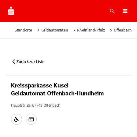
Suche
Navi
Standorte
Geldautomaten
Rheinland-Pfalz
Offenbach
Zurück zur Liste
Kreissparkasse Kusel
Geldautomat Offenbach-Hundheim
Hauptstr. 82, 67749 Offenbach