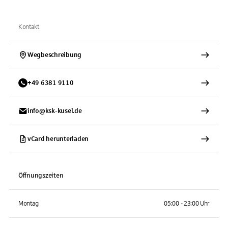
Kontakt
Wegbeschreibung
+
49
6381
9110
info@ksk-kusel.de
vCard herunterladen
Öffnungszeiten
Montag
05:00 - 23:00 Uhr