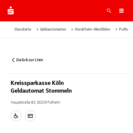
Suche
Navi
Standorte
Geldautomaten
Nordrhein-Westfalen
Pulhei
Zurück zur Liste
Kreissparkasse Köln
Geldautomat Stommeln
Hauptstraße 83, 50259 Pulheim