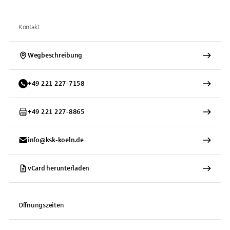
Kontakt
Wegbeschreibung
+
49
221
227-7158
+
49
221
227-8865
info@ksk-koeln.de
vCard herunterladen
Öffnungszeiten