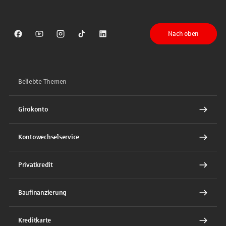
Nach oben
Sparkasse auf Facebook
Sparkasse auf Youtube
Sparkasse auf Instagram
Sparkasse auf TikTok
Sparkasse auf LinkedIn
Beliebte Themen
Girokonto
Kontowechselservice
Privatkredit
Baufinanzierung
Kreditkarte