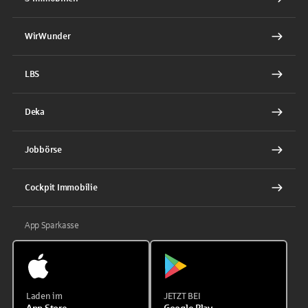
WirWunder
LBS
Deka
Jobbörse
Cockpit Immobilie
App Sparkasse
Laden im
JETZT BEI