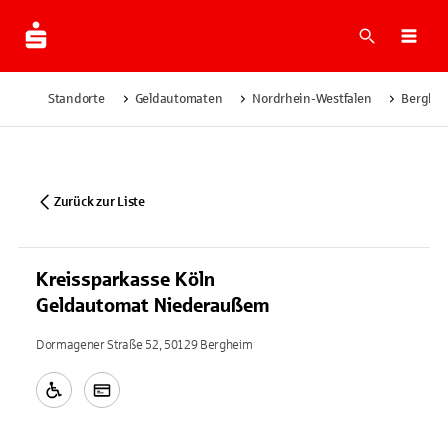
Suche
Navi
Standorte
Geldautomaten
Nordrhein-Westfalen
Berghe
Zurück zur Liste
Kreissparkasse Köln
Geldautomat Niederaußem
Dormagener Straße 52, 50129 Bergheim