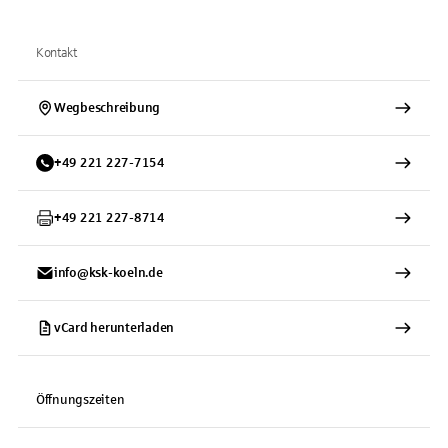
Kontakt
Wegbeschreibung
+
49
221
227-7154
+
49
221
227-8714
info@ksk-koeln.de
vCard herunterladen
Öffnungszeiten