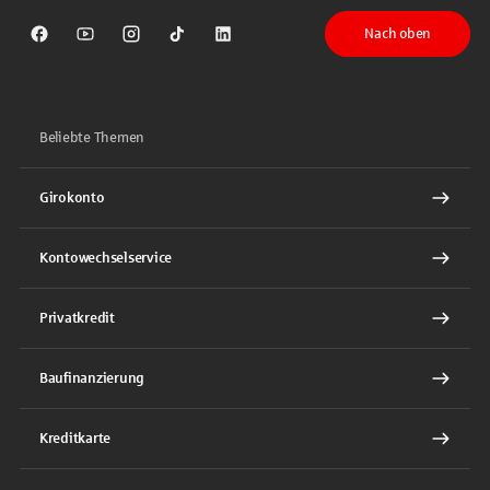
Nach oben
Sparkasse auf Facebook
Sparkasse auf Youtube
Sparkasse auf Instagram
Sparkasse auf TikTok
Sparkasse auf LinkedIn
Beliebte Themen
Girokonto
Kontowechselservice
Privatkredit
Baufinanzierung
Kreditkarte