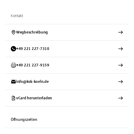
Kontakt
Wegbeschreibung
+
49
221
227-7310
+
49
221
227-9159
info@ksk-koeln.de
vCard herunterladen
Öffnungszeiten