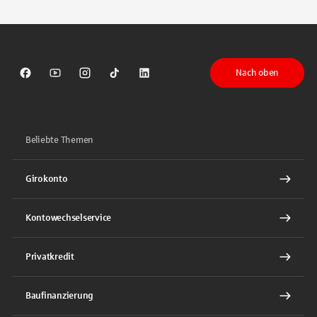
Nach oben
Sparkasse auf Facebook
Sparkasse auf Youtube
Sparkasse auf Instagram
Sparkasse auf TikTok
Sparkasse auf LinkedIn
Beliebte Themen
Girokonto
Kontowechselservice
Privatkredit
Baufinanzierung