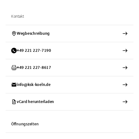
Kontakt
Wegbeschreibung
+
49
221
227-7190
+
49
221
227-8617
info@ksk-koeln.de
vCard herunterladen
Öffnungszeiten