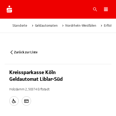
Suche
Navi
Standorte
Geldautomaten
Nordrhein-Westfalen
Erftstad
Zurück zur Liste
Kreissparkasse Köln
Geldautomat Liblar-Süd
Holzdamm 2, 50374 Erftstadt