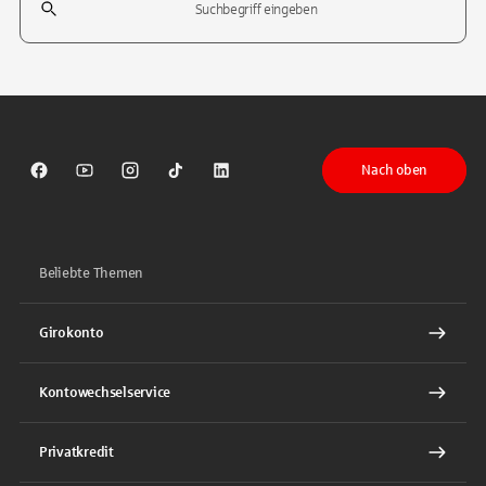
Tippen Sie, um nach Themen zu suchen. Verwenden Sie die Pfeil-T
Nach oben
Sparkasse auf Facebook
Sparkasse auf Youtube
Sparkasse auf Instagram
Sparkasse auf TikTok
Sparkasse auf LinkedIn
Beliebte Themen
Girokonto
Kontowechselservice
Privatkredit