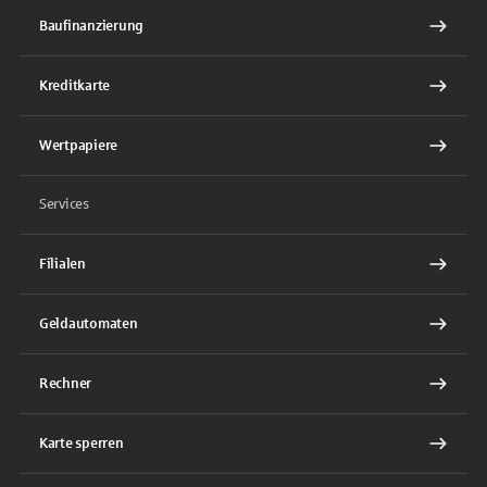
Baufinanzierung
Kreditkarte
Wertpapiere
Services
Filialen
Geldautomaten
Rechner
Karte sperren