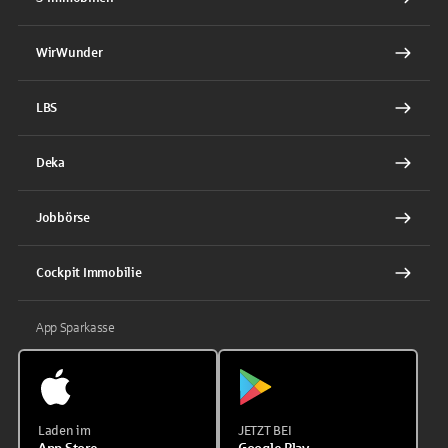
WirWunder
LBS
Deka
Jobbörse
Cockpit Immobilie
App Sparkasse
Laden im
JETZT BEI