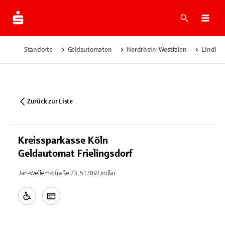
Suche
Navi
Standorte
Geldautomaten
Nordrhein-Westfalen
Lindlar
Zurück zur Liste
Kreissparkasse Köln
Geldautomat Frielingsdorf
Jan-Wellem-Straße 23, 51789 Lindlar