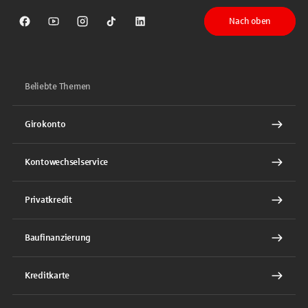
Nach oben
Sparkasse auf Facebook
Sparkasse auf Youtube
Sparkasse auf Instagram
Sparkasse auf TikTok
Sparkasse auf LinkedIn
Beliebte Themen
Girokonto
Kontowechselservice
Privatkredit
Baufinanzierung
Kreditkarte