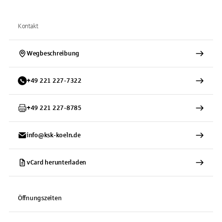
Kontakt
Wegbeschreibung
+
49
221
227-7322
+
49
221
227-8785
info@ksk-koeln.de
vCard herunterladen
Öffnungszeiten