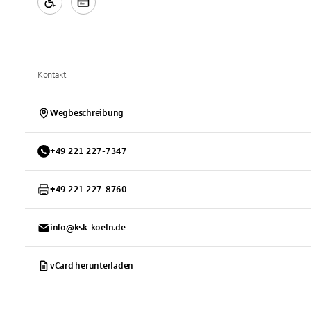
Kontakt
Wegbeschreibung
+
49
221
227-7347
+
49
221
227-8760
info@ksk-koeln.de
vCard herunterladen