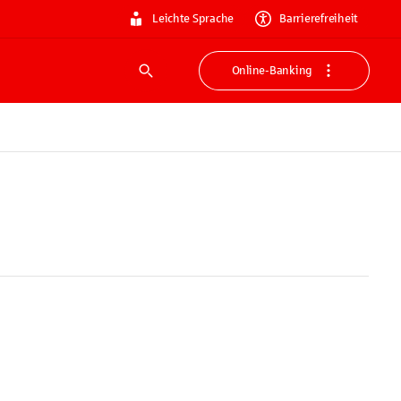
Leichte Sprache
Barrierefreiheit
Online-Banking
Suche