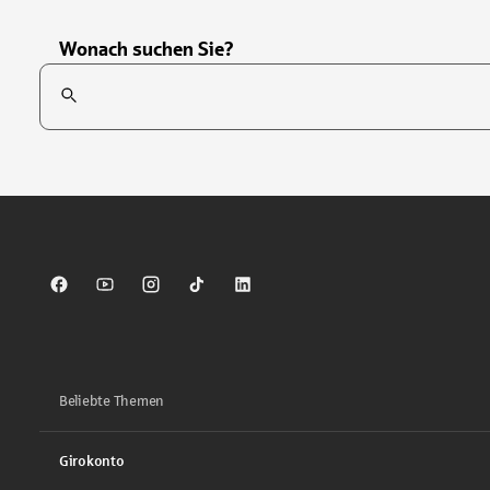
Wonach suchen Sie?
Suchfeld
Tippen Sie, um nach Themen zu suchen. Verwenden Sie die Pfei
Sparkasse auf Facebook
Sparkasse auf Youtube
Sparkasse auf Instagram
Sparkasse auf TikTok
Sparkasse auf LinkedIn
Beliebte Themen
Girokonto