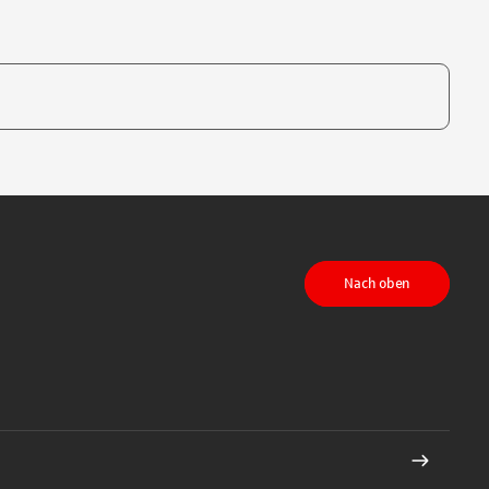
te, um auszuwählen
Nach oben