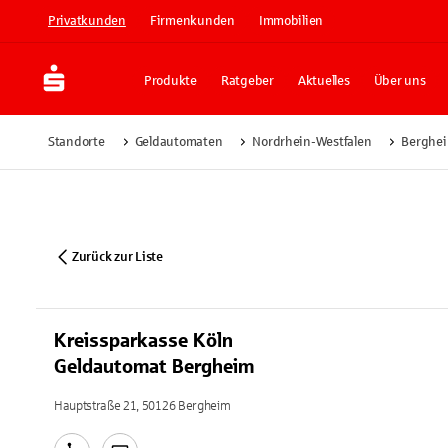
Privatkunden
Firmenkunden
Immobilien
Produkte
Ratgeber
Aktuelles
Über uns
Standorte
Geldautomaten
Nordrhein-Westfalen
Berghe
Zurück zur Liste
Kreissparkasse Köln
Geldautomat Bergheim
Hauptstraße 21, 50126 Bergheim