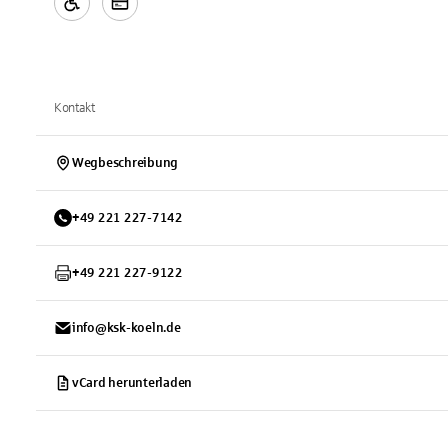
Kontakt
Wegbeschreibung
+
49
221
227-7142
+
49
221
227-9122
info@ksk-koeln.de
vCard herunterladen