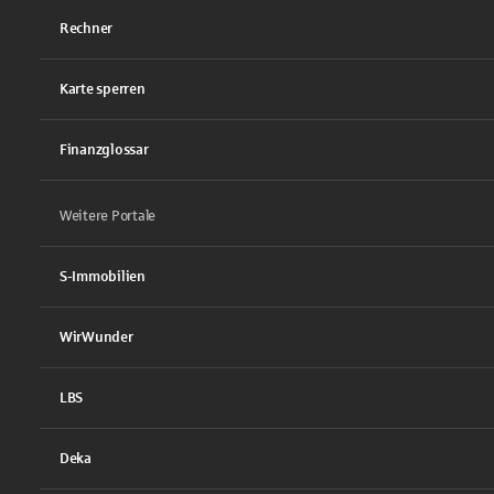
Rechner
Karte sperren
Finanzglossar
Weitere Portale
S-Immobilien
WirWunder
LBS
Deka