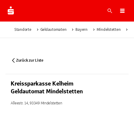
Suche
Navi
Standorte
Geldautomaten
Bayern
Mindelstetten
Kr
Zurück zur Liste
Kreissparkasse Kelheim
Geldautomat Mindelstetten
Alleestr. 14, 93349 Mindelstetten