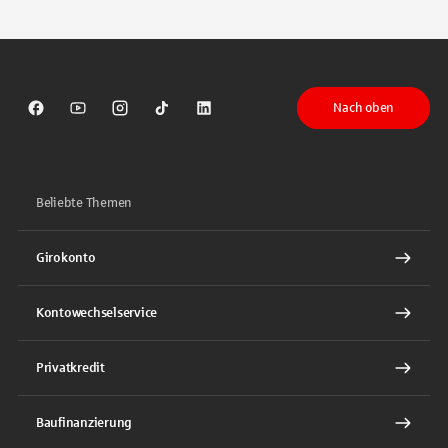
Tippen Sie, um nach Themen zu suchen. Verwenden Sie die Pfeil-T
Nach oben
Sparkasse auf Facebook
Sparkasse auf Youtube
Sparkasse auf Instagram
Sparkasse auf TikTok
Sparkasse auf LinkedIn
Beliebte Themen
Girokonto
Kontowechselservice
Privatkredit
Baufinanzierung