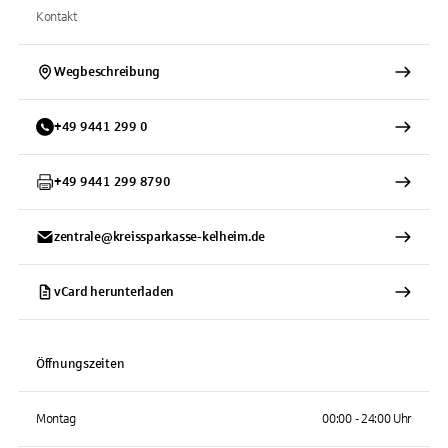
Kontakt
Wegbeschreibung
+
49
9441
299 0
+
49
9441
299 8790
zentrale@kreissparkasse-kelheim.de
vCard herunterladen
Öffnungszeiten
Montag
00:00 - 24:00 Uhr