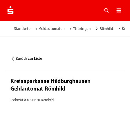
Suche
Navi
Standorte
Geldautomaten
Thüringen
Römhild
Krei
Zurück zur Liste
Kreissparkasse Hildburghausen
Geldautomat Römhild
Viehmarkt 6, 98630 Römhild