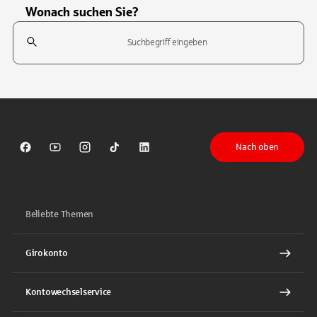
Wonach suchen Sie?
Suchfeld
Tippen Sie, um nach Themen zu suchen. Verwenden Sie die Pfeil-T
Nach oben
Sparkasse auf Facebook
Sparkasse auf Youtube
Sparkasse auf Instagram
Sparkasse auf TikTok
Sparkasse auf LinkedIn
Beliebte Themen
Girokonto
Kontowechselservice