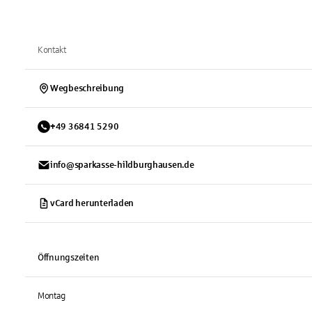
Kontakt
Wegbeschreibung
+
49
36841
5290
info@sparkasse-hildburghausen.de
vCard herunterladen
Öffnungszeiten
Montag