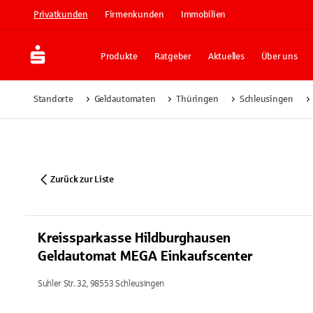
Privatkunden
Firmenkunden
Immobilien
Produkte
Ratgeber
Aktuelles
Über uns
Standorte
Geldautomaten
Thüringen
Schleusingen
Zurück zur Liste
Kreissparkasse Hildburghausen
Geldautomat MEGA Einkaufscenter
Suhler Str. 32, 98553 Schleusingen