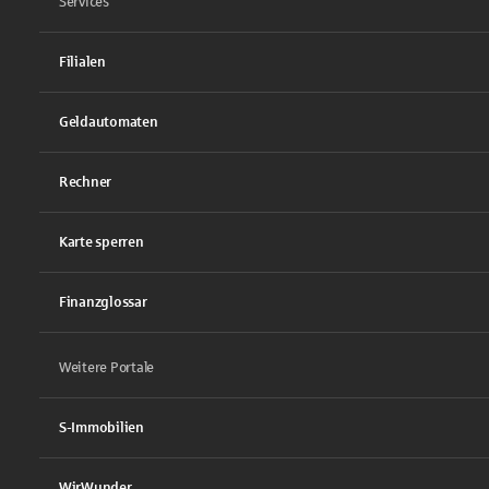
Services
Filialen
Geldautomaten
Rechner
Karte sperren
Finanzglossar
Weitere Portale
S-Immobilien
WirWunder