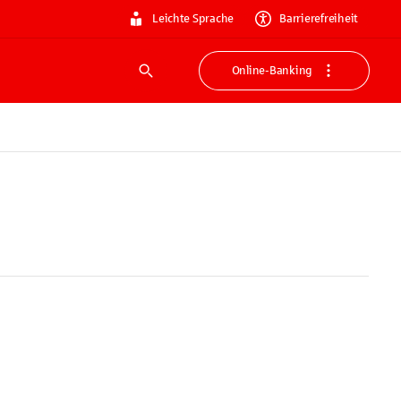
Leichte Sprache
Barrierefreiheit
Online-Banking
Suche