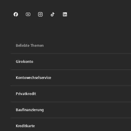
Sparkasse auf Facebook
Sparkasse auf Youtube
Sparkasse auf Instagram
Sparkasse auf TikTok
Sparkasse auf LinkedIn
Beliebte Themen
Girokonto
Kontowechselservice
Privatkredit
Baufinanzierung
Kreditkarte