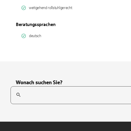
weitgehend rollstuhlgerecht
Beratungssprachen
deutsch
Wonach suchen Sie?
Suchfeld
Tippen Sie, um nach Themen zu suchen. Verwenden Sie die Pfei