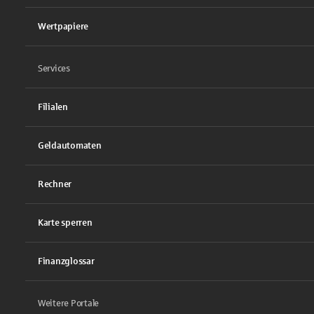
Wertpapiere
Services
Filialen
Geldautomaten
Rechner
Karte sperren
Finanzglossar
Weitere Portale