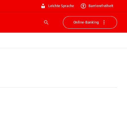
Leichte Sprache
Barrierefreiheit
Online-Banking
Suche