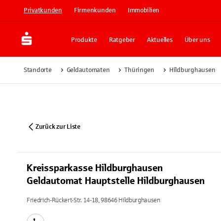
Privatkunden
Firmenkunden
Immobilien
Produkte
Ratgeber
Aktuelles
Über uns
Standorte
Geldautomaten
Thüringen
Hildburghausen
Zurück zur Liste
Kreissparkasse Hildburghausen
Geldautomat Hauptstelle Hildburghausen
Friedrich-Rückert-Str. 14-18, 98646 Hildburghausen