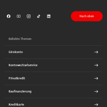
Nach oben
Sparkasse auf Facebook
Sparkasse auf Youtube
Sparkasse auf Instagram
Sparkasse auf TikTok
Sparkasse auf LinkedIn
Beliebte Themen
Girokonto
Kontowechselservice
Privatkredit
Baufinanzierung
Kreditkarte