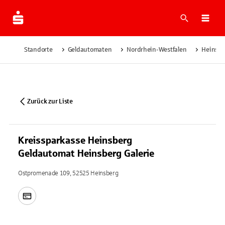
Suche
Navi
Standorte
Geldautomaten
Nordrhein-Westfalen
Heinsbe
Zurück zur Liste
Kreissparkasse Heinsberg
Geldautomat Heinsberg Galerie
Ostpromenade 109, 52525 Heinsberg