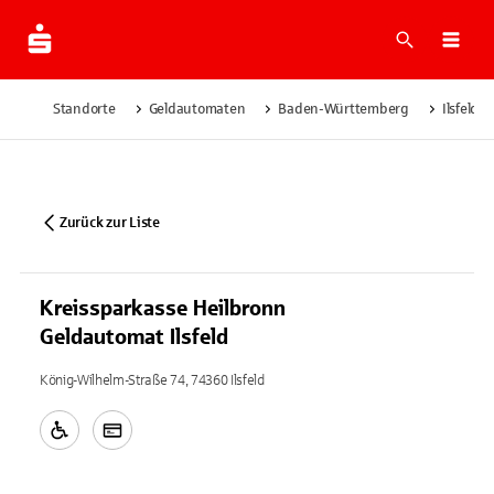
Suche
Navi
Standorte
Geldautomaten
Baden-Württemberg
Ilsfeld
Zurück zur Liste
Kreissparkasse Heilbronn
Geldautomat Ilsfeld
König-Wilhelm-Straße 74, 74360 Ilsfeld