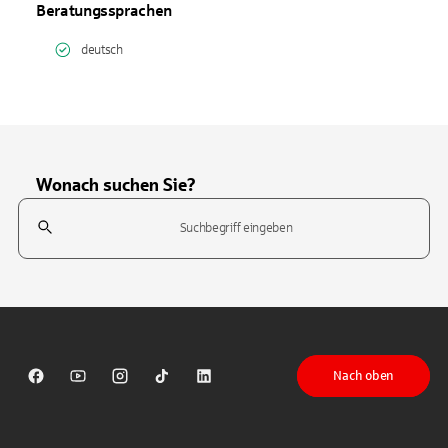
Beratungssprachen
deutsch
Wonach suchen Sie?
Suchfeld
Tippen Sie, um nach Themen zu suchen. Verwenden Sie die Pfeil-T
Nach oben
Sparkasse auf Facebook
Sparkasse auf Youtube
Sparkasse auf Instagram
Sparkasse auf TikTok
Sparkasse auf LinkedIn