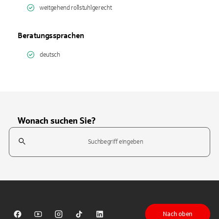
weitgehend rollstuhlgerecht
Beratungssprachen
deutsch
Wonach suchen Sie?
Suchfeld
Tippen Sie, um nach Themen zu suchen. Verwenden Sie die Pfeil-T
Nach oben
Sparkasse auf Facebook
Sparkasse auf Youtube
Sparkasse auf Instagram
Sparkasse auf TikTok
Sparkasse auf LinkedIn