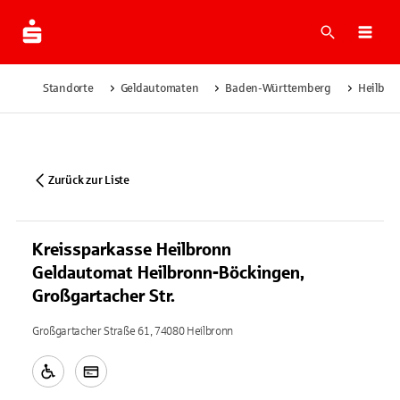
Suche
Navi
Standorte
Geldautomaten
Baden-Württemberg
Heilbro
Zurück zur Liste
Kreissparkasse Heilbronn
Geldautomat Heilbronn-Böckingen,
Großgartacher Str.
Großgartacher Straße 61, 74080 Heilbronn