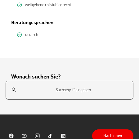
weitgehend rollstuhlgerecht
Beratungssprachen
deutsch
Wonach suchen Sie?
Suchfeld
Tippen Sie, um nach Themen zu suchen. Verwenden Sie die Pfeil-T
Nach oben
Sparkasse auf Facebook
Sparkasse auf Youtube
Sparkasse auf Instagram
Sparkasse auf TikTok
Sparkasse auf LinkedIn