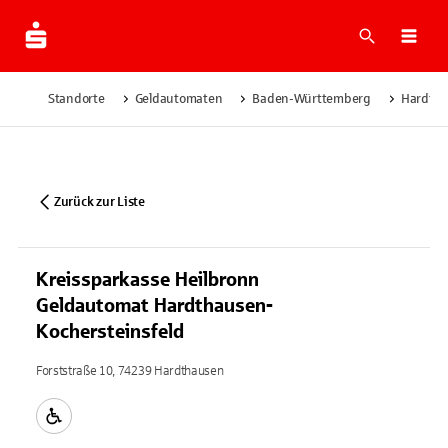
Suche
Navi
Standorte
Geldautomaten
Baden-Württemberg
Hardth
Zurück zur Liste
Kreissparkasse Heilbronn
Geldautomat Hardthausen-
Kochersteinsfeld
Forststraße 10, 74239 Hardthausen