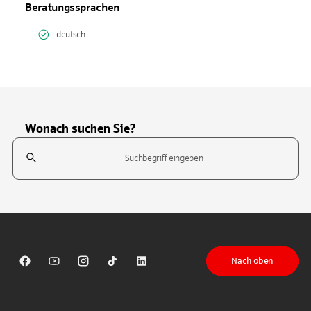
Beratungssprachen
deutsch
Wonach suchen Sie?
Suchfeld
Tippen Sie, um nach Themen zu suchen. Verwenden Sie die Pfeil-T
Nach oben
Sparkasse auf Facebook
Sparkasse auf Youtube
Sparkasse auf Instagram
Sparkasse auf TikTok
Sparkasse auf LinkedIn