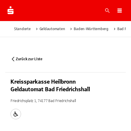
Suche
Navi
Standorte
Geldautomaten
Baden-Württemberg
Bad Frie
Zurück zur Liste
Kreissparkasse Heilbronn
Geldautomat Bad Friedrichshall
Friedrichsplatz 1, 74177 Bad Friedrichshall