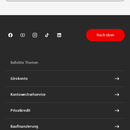
Tippen Sie, um nach Themen zu suchen. Verwenden Sie die Pfeil-T
Nach oben
Sparkasse auf Facebook
Sparkasse auf Youtube
Sparkasse auf Instagram
Sparkasse auf TikTok
Sparkasse auf LinkedIn
Beliebte Themen
Girokonto
Kontowechselservice
Privatkredit
Baufinanzierung