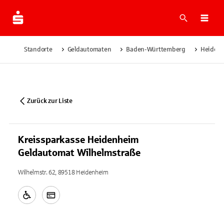
Suche
Navi
Standorte
Geldautomaten
Baden-Württemberg
Heiden
Zurück zur Liste
Kreissparkasse Heidenheim
Geldautomat Wilhelmstraße
Wilhelmstr. 62, 89518 Heidenheim