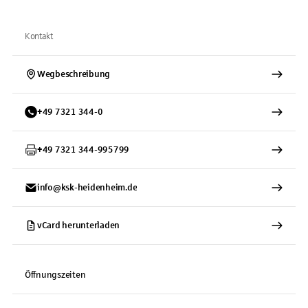
Kontakt
Wegbeschreibung
+
49
7321
344-0
+
49
7321
344-995799
info@ksk-heidenheim.de
vCard herunterladen
Öffnungszeiten