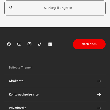
Suchfeld
Tippen Sie, um nach Themen zu suchen. Verwenden Sie die Pfeil-T
Nach oben
Sparkasse auf Facebook
Sparkasse auf Youtube
Sparkasse auf Instagram
Sparkasse auf TikTok
Sparkasse auf LinkedIn
Beliebte Themen
Girokonto
Kontowechselservice
Privatkredit