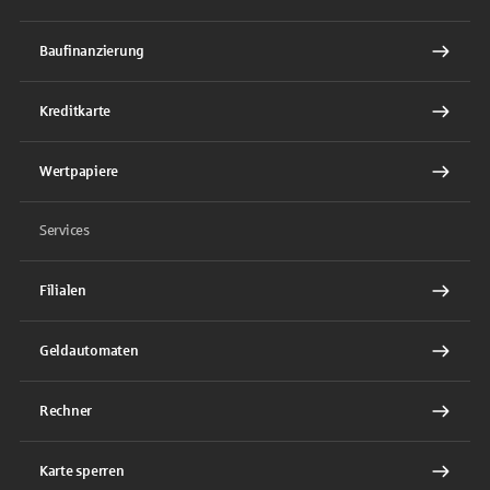
Baufinanzierung
Kreditkarte
Wertpapiere
Services
Filialen
Geldautomaten
Rechner
Karte sperren