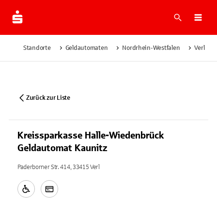
Suche
Navi
Standorte
Geldautomaten
Nordrhein-Westfalen
Verl
Zurück zur Liste
Kreissparkasse Halle-Wiedenbrück
Geldautomat Kaunitz
Paderborner Str. 414, 33415 Verl