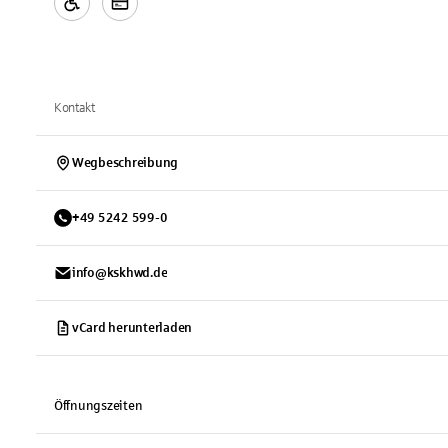
Kontakt
Wegbeschreibung
+
49
5242
599-0
info@kskhwd.de
vCard herunterladen
Öffnungszeiten