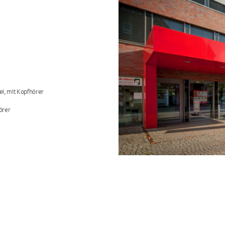
ei, mit Kopfhörer
örer