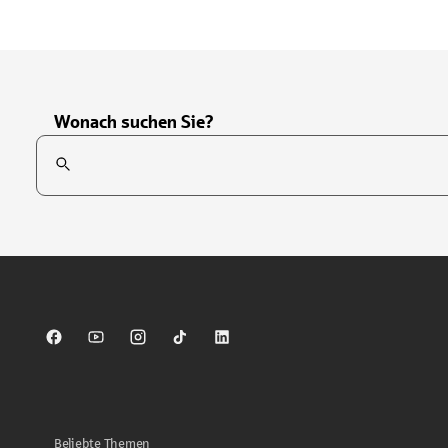
Wonach suchen Sie?
Suchfeld
Tippen Sie, um nach Themen zu suchen. Verwenden Sie die Pfei
Sparkasse auf Facebook
Sparkasse auf Youtube
Sparkasse auf Instagram
Sparkasse auf TikTok
Sparkasse auf LinkedIn
Beliebte Themen