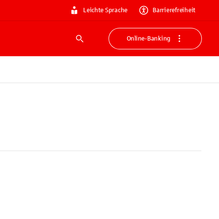
Leichte Sprache
Barrierefreiheit
Online-Banking
Suche