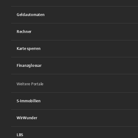
Geldautomaten
Rechner
Karte sperren
Finanzglossar
Weitere Portale
S-Immobilien
WirWunder
LBS