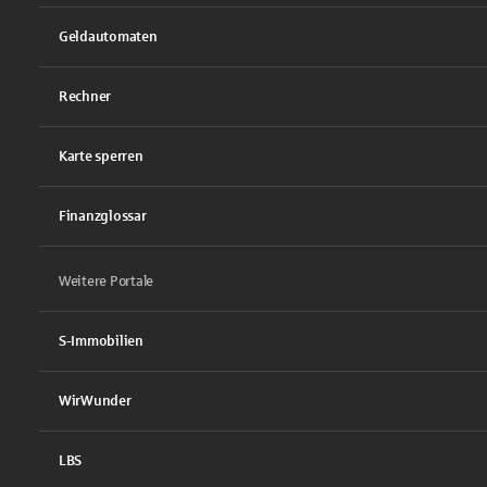
Geldautomaten
Rechner
Karte sperren
Finanzglossar
Weitere Portale
S-Immobilien
WirWunder
LBS