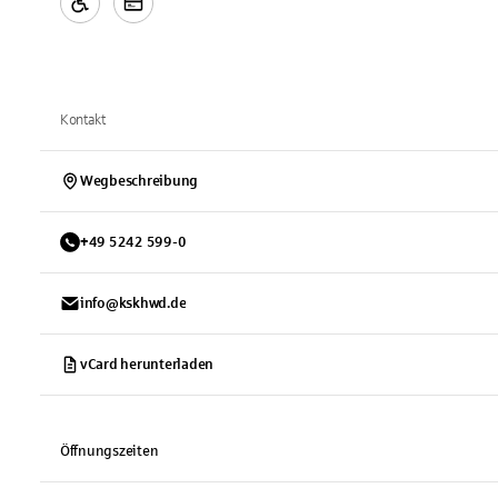
Kontakt
Wegbeschreibung
+
49
5242
599-0
info@kskhwd.de
vCard herunterladen
Öffnungszeiten