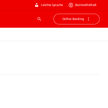
Leichte Sprache
Barrierefreiheit
Online-Banking
Suche