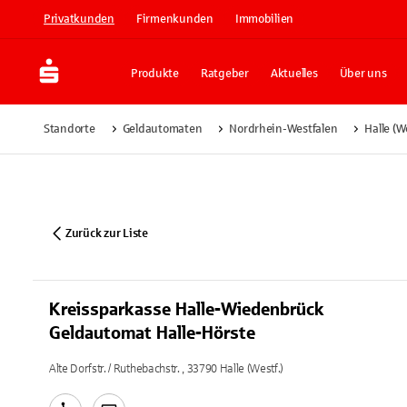
Privatkunden
Firmenkunden
Immobilien
Produkte
Ratgeber
Aktuelles
Über uns
Standorte
Geldautomaten
Nordrhein-Westfalen
Halle (We
Zurück zur Liste
Kreissparkasse Halle-Wiedenbrück
Geldautomat Halle-Hörste
Alte Dorfstr. / Ruthebachstr. , 33790 Halle (Westf.)