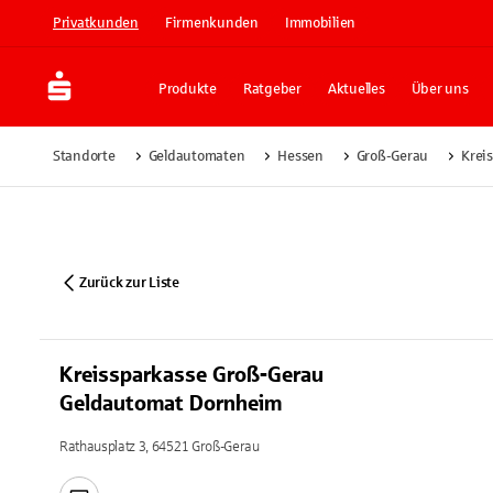
Privatkunden
Firmenkunden
Immobilien
Produkte
Ratgeber
Aktuelles
Über uns
Standorte
Geldautomaten
Hessen
Groß-Gerau
Krei
Zurück zur Liste
Kreissparkasse Groß-Gerau
Geldautomat Dornheim
Rathausplatz 3, 64521 Groß-Gerau