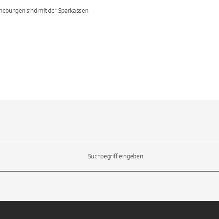
bhebungen sind mit der Sparkassen-
l-Tasten, um durch die Vorschläge zu navigieren und die Eingabetas