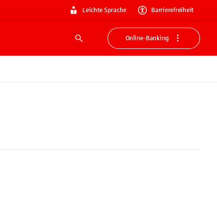
Leichte Sprache
Barrierefreiheit
Online-Banking
Suche