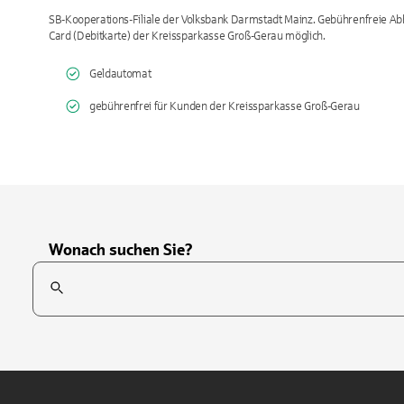
SB-Kooperations-Filiale der Volksbank Darmstadt Mainz. Gebührenfreie A
Card (Debitkarte) der Kreissparkasse Groß-Gerau möglich.
Geldautomat
gebührenfrei für Kunden der Kreissparkasse Groß-Gerau
Wonach suchen Sie?
Suchfeld
Tippen Sie, um nach Themen zu suchen. Verwenden Sie die Pfei