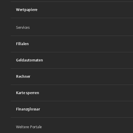
Wertpapiere
Services
Filialen
Geldautomaten
Rechner
Karte sperren
Finanzglossar
Weitere Portale