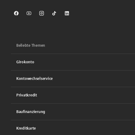
Sparkasse auf Facebook
Sparkasse auf Youtube
Sparkasse auf Instagram
Sparkasse auf TikTok
Sparkasse auf LinkedIn
Beliebte Themen
Girokonto
Kontowechselservice
Privatkredit
Baufinanzierung
Kreditkarte