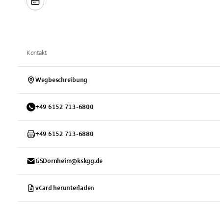
Kontakt
Wegbeschreibung
+
49
6152
713-6800
+
49
6152
713-6880
GSDornheim@kskgg.de
vCard herunterladen