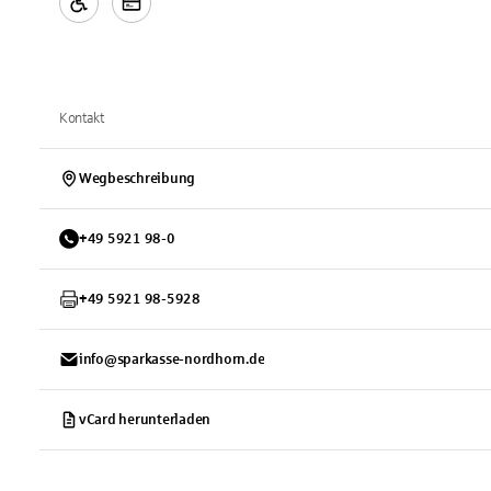
Kontakt
Wegbeschreibung
+
49
5921
98-0
+
49
5921
98-5928
info@sparkasse-nordhorn.de
vCard herunterladen