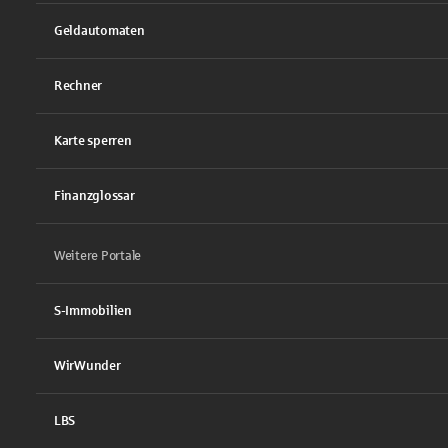
Geldautomaten
Rechner
Karte sperren
Finanzglossar
Weitere Portale
S-Immobilien
WirWunder
LBS