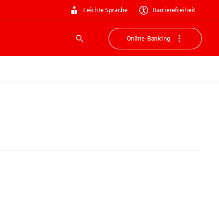
Leichte Sprache
Barrierefreiheit
Online-Banking
Suche