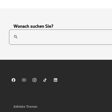
Wonach suchen Sie?
Suchfeld
Tippen Sie, um nach Themen zu suchen. Verwenden Sie die Pfei
Sparkasse auf Facebook
Sparkasse auf Youtube
Sparkasse auf Instagram
Sparkasse auf TikTok
Sparkasse auf LinkedIn
Beliebte Themen