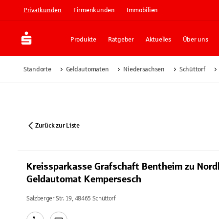
Privatkunden
Firmenkunden
Immobilien
Produkte
Ratgeber
Aktuelles
Über uns
Standorte
Geldautomaten
Niedersachsen
Schüttorf
Zurück zur Liste
Kreissparkasse Grafschaft Bentheim zu Nord
Geldautomat Kempersesch
Salzberger Str. 19, 48465 Schüttorf