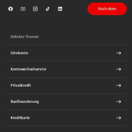
Nach oben
Sparkasse auf Facebook
Sparkasse auf Youtube
Sparkasse auf Instagram
Sparkasse auf TikTok
Sparkasse auf LinkedIn
Beliebte Themen
Girokonto
Kontowechselservice
Privatkredit
Baufinanzierung
Kreditkarte