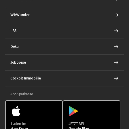
WirWunder
LBS
Deka
Jobbörse
Cockpit Immobilie
App Sparkasse
Laden im
JETZT BEI
App Store
Google Play