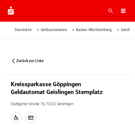
Suche
Navi
Standorte
Geldautomaten
Baden-Württemberg
Geislin
Zurück zur Liste
Kreissparkasse Göppingen
Geldautomat Geislingen Sternplatz
Stuttgarter Straße 76, 73312 Geislingen