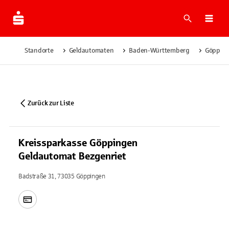
Suche
Navi
Standorte
Geldautomaten
Baden-Württemberg
Göppin
Zurück zur Liste
Kreissparkasse Göppingen
Geldautomat Bezgenriet
Badstraße 31, 73035 Göppingen