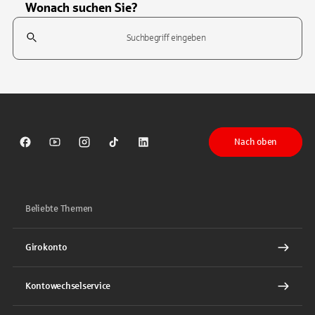
Wonach suchen Sie?
Suchfeld
Tippen Sie, um nach Themen zu suchen. Verwenden Sie die Pfeil-T
Nach oben
Sparkasse auf Facebook
Sparkasse auf Youtube
Sparkasse auf Instagram
Sparkasse auf TikTok
Sparkasse auf LinkedIn
Beliebte Themen
Girokonto
Kontowechselservice