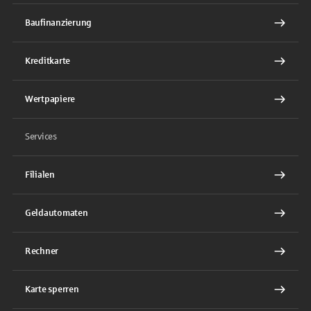
Baufinanzierung
Kreditkarte
Wertpapiere
Services
Filialen
Geldautomaten
Rechner
Karte sperren