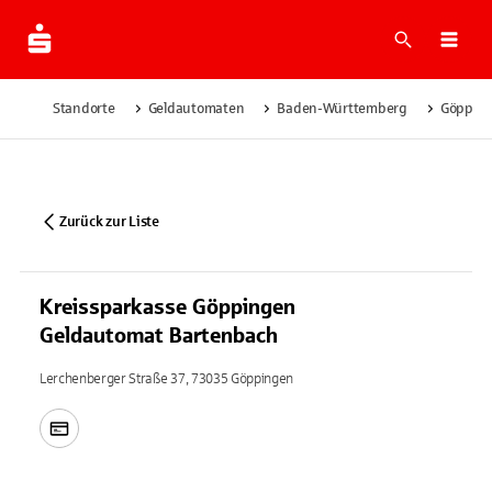
Suche
Navi
Standorte
Geldautomaten
Baden-Württemberg
Göppin
Zurück zur Liste
Kreissparkasse Göppingen
Geldautomat Bartenbach
Lerchenberger Straße 37, 73035 Göppingen