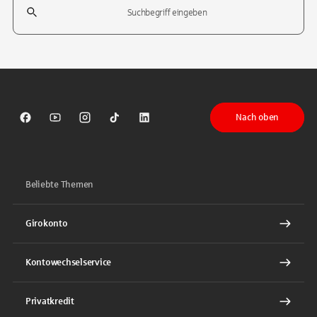
Tippen Sie, um nach Themen zu suchen. Verwenden Sie die Pfeil-T
Nach oben
Sparkasse auf Facebook
Sparkasse auf Youtube
Sparkasse auf Instagram
Sparkasse auf TikTok
Sparkasse auf LinkedIn
Beliebte Themen
Girokonto
Kontowechselservice
Privatkredit