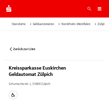
Suche
Navi
Standorte
Geldautomaten
Nordrhein-Westfalen
Zülpich
Zurück zur Liste
Kreissparkasse Euskirchen
Geldautomat Zülpich
Schumacherstr. 1, 53909 Zülpich