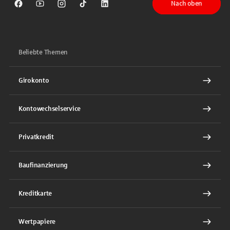
Nach oben
Sparkasse auf Facebook
Sparkasse auf Youtube
Sparkasse auf Instagram
Sparkasse auf TikTok
Sparkasse auf LinkedIn
Beliebte Themen
Girokonto
Kontowechselservice
Privatkredit
Baufinanzierung
Kreditkarte
Wertpapiere