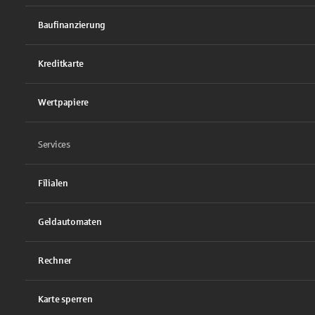
Baufinanzierung
Kreditkarte
Wertpapiere
Services
Filialen
Geldautomaten
Rechner
Karte sperren