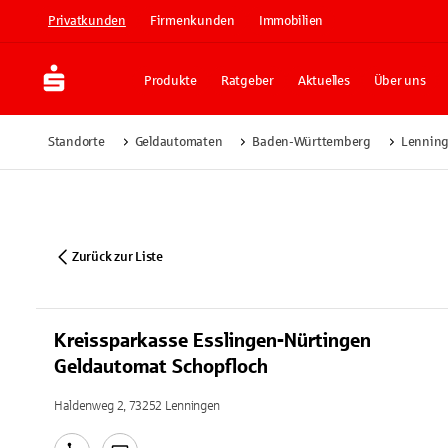
Privatkunden
Firmenkunden
Immobilien
Produkte
Ratgeber
Aktuelles
Über uns
Standorte
Geldautomaten
Baden-Württemberg
Lennin
Zurück zur Liste
Kreissparkasse Esslingen-Nürtingen
Geldautomat Schopfloch
Haldenweg 2, 73252 Lenningen