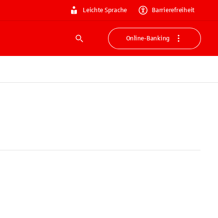
Leichte Sprache
Barrierefreiheit
Online-Banking
Suche