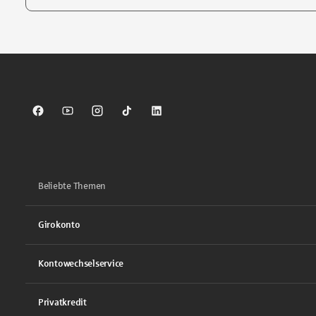
Tippen Sie, um nach Themen zu suchen. Verwenden Sie die Pfei
Sparkasse auf Facebook
Sparkasse auf Youtube
Sparkasse auf Instagram
Sparkasse auf TikTok
Sparkasse auf LinkedIn
Beliebte Themen
Girokonto
Kontowechselservice
Privatkredit