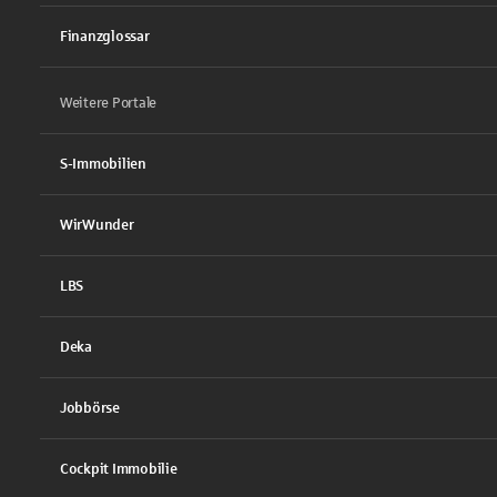
Finanzglossar
Weitere Portale
S-Immobilien
WirWunder
LBS
Deka
Jobbörse
Cockpit Immobilie