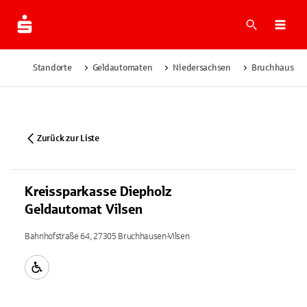
Suche
Navi
Standorte
Geldautomaten
Niedersachsen
Bruchhausen-
Zurück zur Liste
Kreissparkasse Diepholz
Geldautomat Vilsen
Bahnhofstraße 64, 27305 Bruchhausen-Vilsen