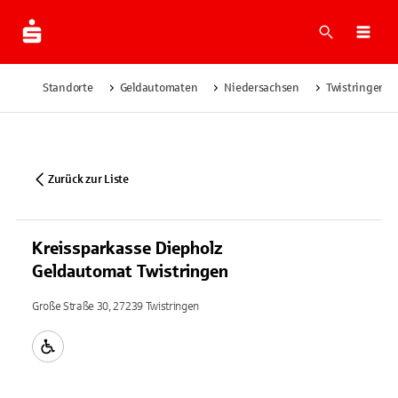
Suche
Navi
Standorte
Geldautomaten
Niedersachsen
Twistringen
Zurück zur Liste
Kreissparkasse Diepholz
Geldautomat Twistringen
Große Straße 30, 27239 Twistringen