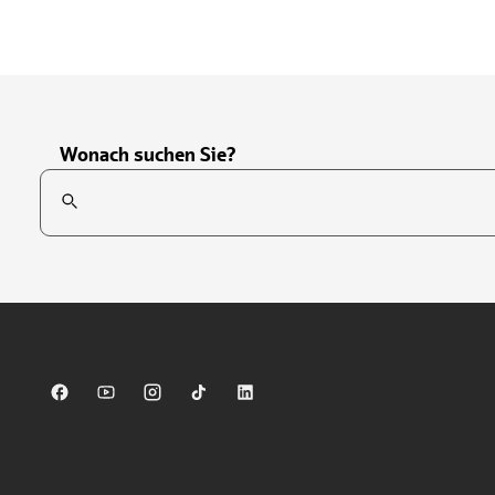
Wonach suchen Sie?
Suchfeld
Tippen Sie, um nach Themen zu suchen. Verwenden Sie die Pfei
Sparkasse auf Facebook
Sparkasse auf Youtube
Sparkasse auf Instagram
Sparkasse auf TikTok
Sparkasse auf LinkedIn