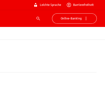
Leichte Sprache
Barrierefreiheit
Online-Banking
Suche