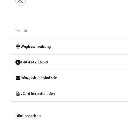
Kontakt
Wegbeschreibung
+
49
4242
161-0
info@ksk-diepholz.de
vCard herunterladen
Öffnungszeiten