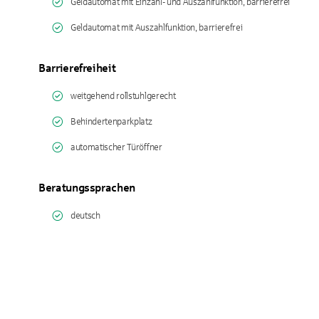
Geldautomat mit Einzahl- und Auszahlfunktion, barrierefrei
Geldautomat mit Auszahlfunktion, barrierefrei
Barrierefreiheit
weitgehend rollstuhlgerecht
Behindertenparkplatz
automatischer Türöffner
Beratungssprachen
deutsch