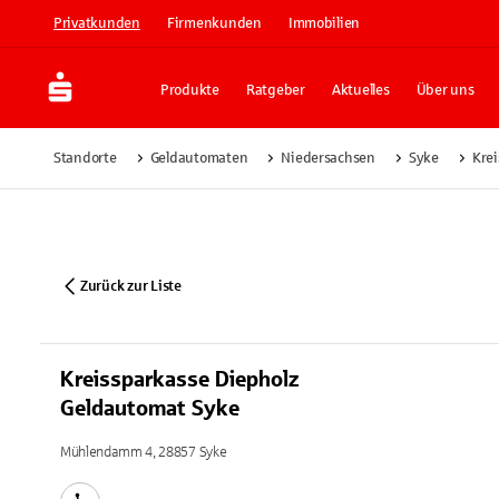
Privatkunden
Firmenkunden
Immobilien
Produkte
Ratgeber
Aktuelles
Über uns
Standorte
Geldautomaten
Niedersachsen
Syke
Kre
Zurück zur Liste
Kreissparkasse Diepholz
Geldautomat Syke
Mühlendamm 4, 28857 Syke