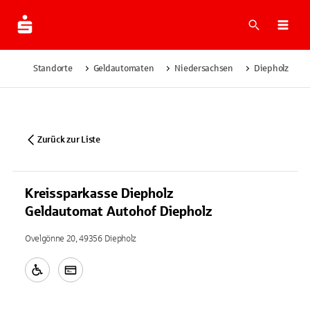
Suche
Navi
Standorte
Geldautomaten
Niedersachsen
Diepholz
Zurück zur Liste
Kreissparkasse Diepholz
Geldautomat Autohof Diepholz
Ovelgönne 20, 49356 Diepholz