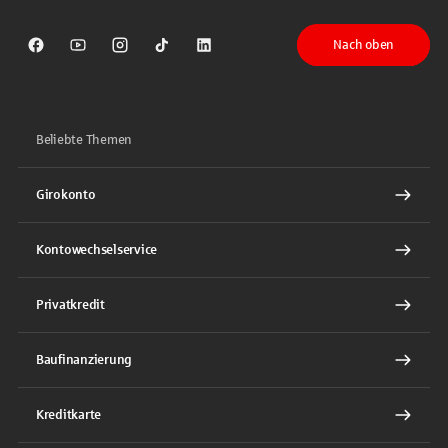
Nach oben
Sparkasse auf Facebook
Sparkasse auf Youtube
Sparkasse auf Instagram
Sparkasse auf TikTok
Sparkasse auf LinkedIn
Beliebte Themen
Girokonto
Kontowechselservice
Privatkredit
Baufinanzierung
Kreditkarte