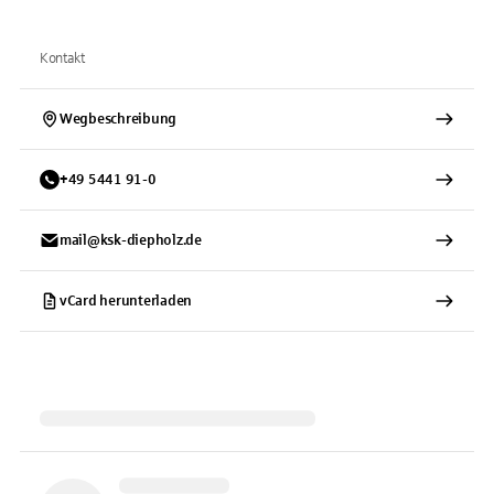
Kontakt
Wegbeschreibung
+
49
5441
91-0
mail@ksk-diepholz.de
vCard herunterladen