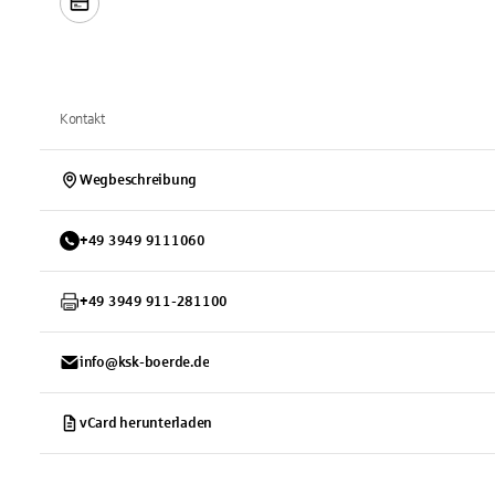
Kontakt
Wegbeschreibung
+
49
3949
9111060
+
49
3949
911-281100
info@ksk-boerde.de
vCard herunterladen