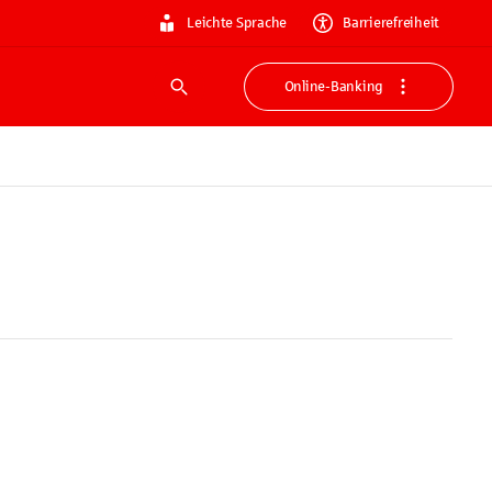
Leichte Sprache
Barrierefreiheit
Online-Banking
Suche