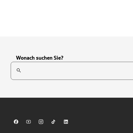
Wonach suchen Sie?
Suchfeld
Tippen Sie, um nach Themen zu suchen. Verwenden Sie die Pfei
Sparkasse auf Facebook
Sparkasse auf Youtube
Sparkasse auf Instagram
Sparkasse auf TikTok
Sparkasse auf LinkedIn