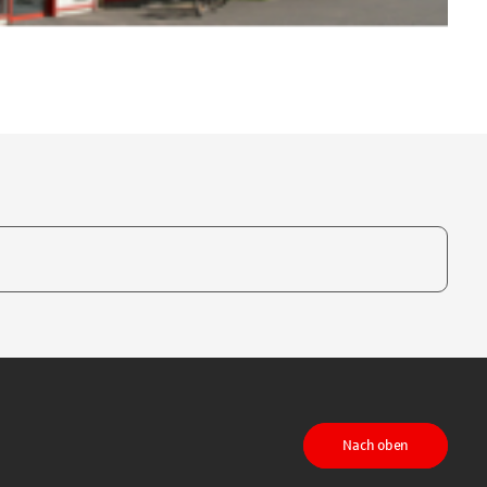
te, um auszuwählen
Nach oben