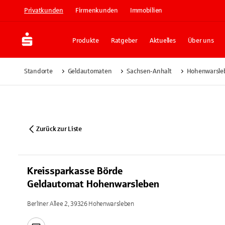
Privatkunden
Firmenkunden
Immobilien
Produkte
Ratgeber
Aktuelles
Über uns
Standorte
Geldautomaten
Sachsen-Anhalt
Hohenwarsle
Zurück zur Liste
Kreissparkasse Börde
Geldautomat Hohenwarsleben
Berliner Allee 2, 39326 Hohenwarsleben