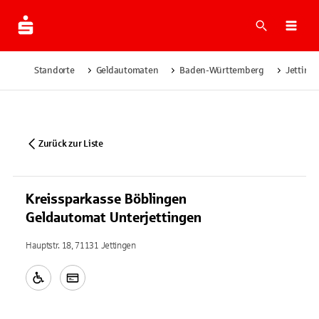
Suche
Navi
Standorte
Geldautomaten
Baden-Württemberg
Jetting
Zurück zur Liste
Kreissparkasse Böblingen
Geldautomat Unterjettingen
Hauptstr. 18, 71131 Jettingen