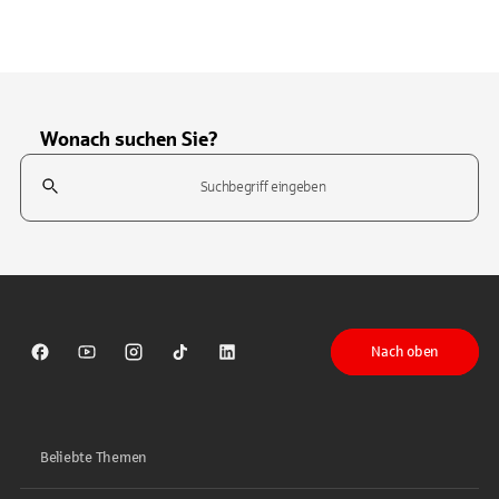
Wonach suchen Sie?
Suchfeld
Tippen Sie, um nach Themen zu suchen. Verwenden Sie die Pfeil-T
Nach oben
Sparkasse auf Facebook
Sparkasse auf Youtube
Sparkasse auf Instagram
Sparkasse auf TikTok
Sparkasse auf LinkedIn
Beliebte Themen