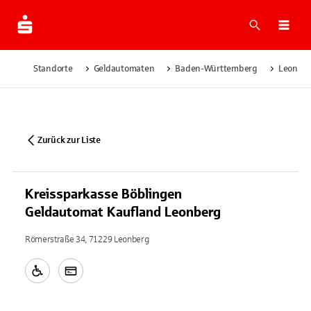
Suche
Navi
Standorte
Geldautomaten
Baden-Württemberg
Leonbe
Zurück zur Liste
Kreissparkasse Böblingen
Geldautomat Kaufland Leonberg
Römerstraße 34, 71229 Leonberg