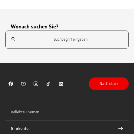
Wonach suchen Sie?
Suchfeld
Tippen Sie, um nach Themen zu suchen. Verwenden Sie die Pfeil-T
Nach oben
Sparkasse auf Facebook
Sparkasse auf Youtube
Sparkasse auf Instagram
Sparkasse auf TikTok
Sparkasse auf LinkedIn
Beliebte Themen
Girokonto