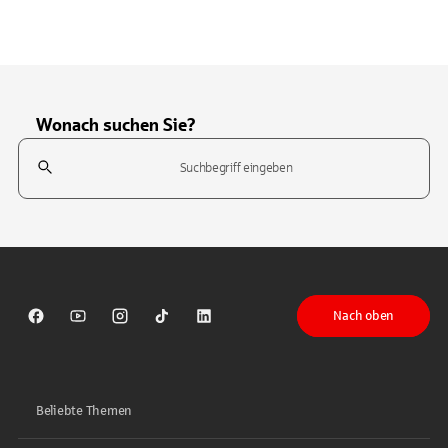
Wonach suchen Sie?
Suchfeld
Tippen Sie, um nach Themen zu suchen. Verwenden Sie die Pfeil-T
Nach oben
Sparkasse auf Facebook
Sparkasse auf Youtube
Sparkasse auf Instagram
Sparkasse auf TikTok
Sparkasse auf LinkedIn
Beliebte Themen