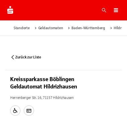
Suche
Navi
Standorte
Geldautomaten
Baden-Württemberg
Hildriz
Zurück zur Liste
Kreissparkasse Böblingen
Geldautomat Hildrizhausen
Herrenberger Str. 16, 71157 Hildrizhausen