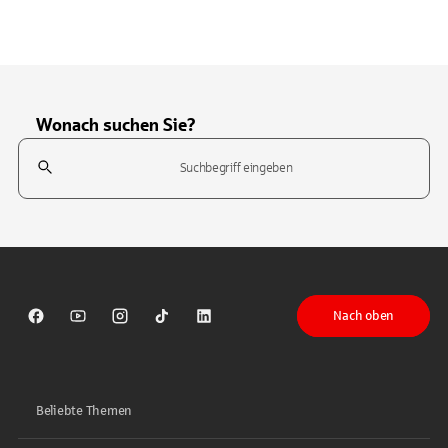
Wonach suchen Sie?
Suchfeld
Tippen Sie, um nach Themen zu suchen. Verwenden Sie die Pfeil-T
Nach oben
Sparkasse auf Facebook
Sparkasse auf Youtube
Sparkasse auf Instagram
Sparkasse auf TikTok
Sparkasse auf LinkedIn
Beliebte Themen