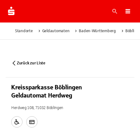
Suche
Navi
Standorte
Geldautomaten
Baden-Württemberg
Böbling
Zurück zur Liste
Kreissparkasse Böblingen
Geldautomat Herdweg
Herdweg 108, 71032 Böblingen