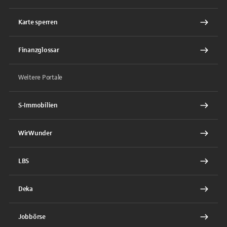
Karte sperren
Finanzglossar
Weitere Portale
S-Immobilien
WirWunder
LBS
Deka
Jobbörse