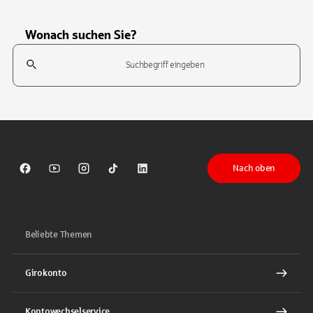
Wonach suchen Sie?
Suchfeld
Tippen Sie, um nach Themen zu suchen. Verwenden Sie die Pfeil-T
Nach oben
Sparkasse auf Facebook
Sparkasse auf Youtube
Sparkasse auf Instagram
Sparkasse auf TikTok
Sparkasse auf LinkedIn
Beliebte Themen
Girokonto
Kontowechselservice