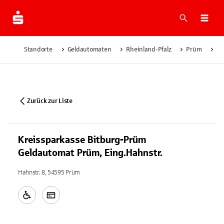
Suche
Navi
Standorte
Geldautomaten
Rheinland-Pfalz
Prüm
Kr
Zurück zur Liste
Kreissparkasse Bitburg-Prüm
Geldautomat Prüm, Eing.Hahnstr.
Hahnstr. 8, 54595 Prüm