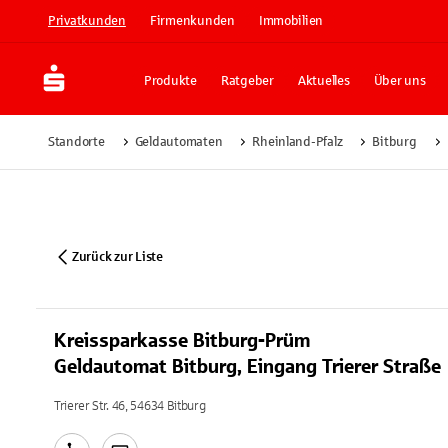
Privatkunden
Firmenkunden
Immobilien
Produkte
Ratgeber
Aktuelles
Über uns
Standorte
Geldautomaten
Rheinland-Pfalz
Bitburg
Zurück zur Liste
Kreissparkasse Bitburg-Prüm
Geldautomat Bitburg, Eingang Trierer Straße
Trierer Str. 46, 54634 Bitburg