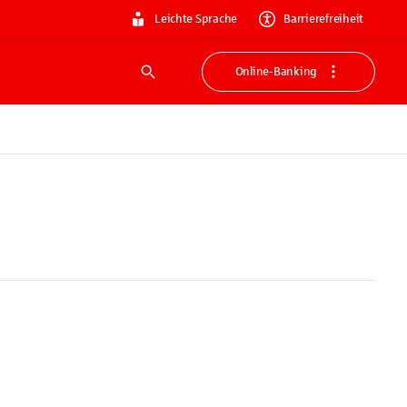
Leichte Sprache
Barrierefreiheit
Online-Banking
Suche