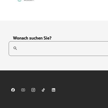
Wonach suchen Sie?
Suchfeld
Tippen Sie, um nach Themen zu suchen. Verwenden Sie die Pfei
Sparkasse auf Facebook
Sparkasse auf Youtube
Sparkasse auf Instagram
Sparkasse auf TikTok
Sparkasse auf LinkedIn